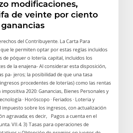
izo modificaciones,
fa de veinte por ciento
e ganancias
erechos del Contribuyente. La Carta Para
que le permiten optar por estas reglas incluidos
e póquer o lotería. capital, incluidos los
s de la enajena- Al considerar esta disposición,
s pa- jeros; la posibilidad de que una tasa
- ingresos procedentes de loterías) como las rentas
a impositiva 2020: Ganancias, Bienes Personales y
cnología · Horóscopo · Feriados · Loteria y
l impuesto sobre los ingresos, con actualización
ón agravada; es decir, Pagos a cuenta en el
ta. VII.4. 3) Tasas para operaciones de
ntativos y Obtención de premios en juegos de